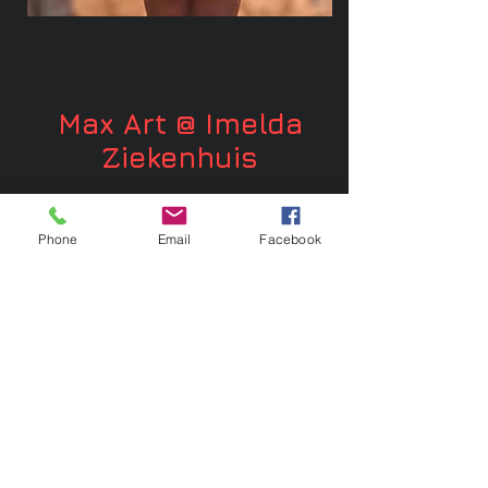
Max Art @ Imelda
Ziekenhuis
Expositie in Imelda Ziekenhuis van 3
Phone
Email
Facebook
oktober tot 30 oktober 2025