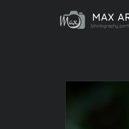
MAX A
/photography portf